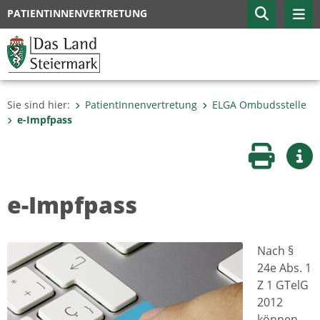
PATIENTINNENVERTRETUNG
Sie sind hier:
PatientInnenvertretung
ELGA Ombudsstelle
e-Impfpass
Seite druc
Wei
e-Impfpass
Nach §
24e Abs. 1
Z 1 GTelG
2012
können