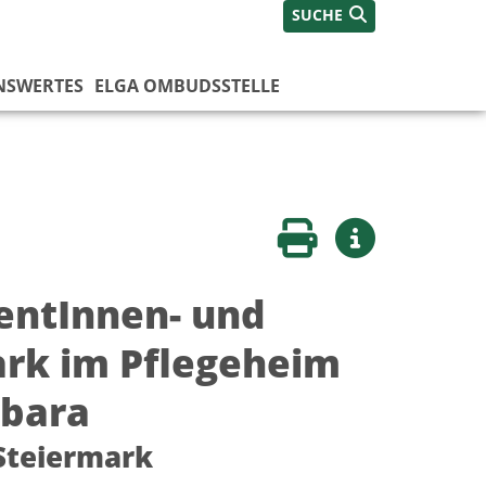
SUCHE
NSWERTES
ELGA OMBUDSSTELLE
Seite drucken
Weitere Infos
ientInnen- und
rk im Pflegeheim
rbara
Steiermark