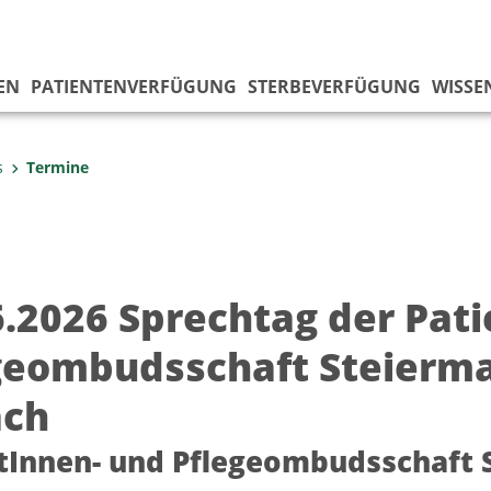
EN
PATIENTENVERFÜGUNG
STERBEVERFÜGUNG
WISSE
s
Termine
6.2026 Sprechtag der Pat
geombudsschaft Steierma
ach
tInnen- und Pflegeombudsschaft 