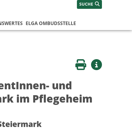
SUCHE
NSWERTES
ELGA OMBUDSSTELLE
Seite drucken
Weitere Infos
ientInnen- und
rk im Pflegeheim
Steiermark