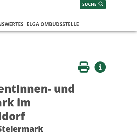
SUCHE
NSWERTES
ELGA OMBUDSSTELLE
Seite drucken
Weitere Infos
ientInnen- und
ark im
ldorf
Steiermark