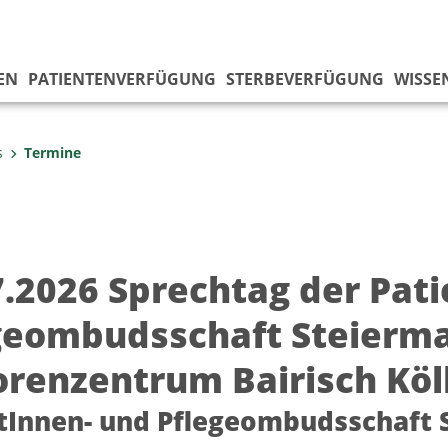
EN
PATIENTENVERFÜGUNG
STERBEVERFÜGUNG
WISSE
s
Termine
7.2026 Sprechtag der Pat
geombudsschaft Steierm
orenzentrum Bairisch Köl
tInnen- und Pflegeombudsschaft 